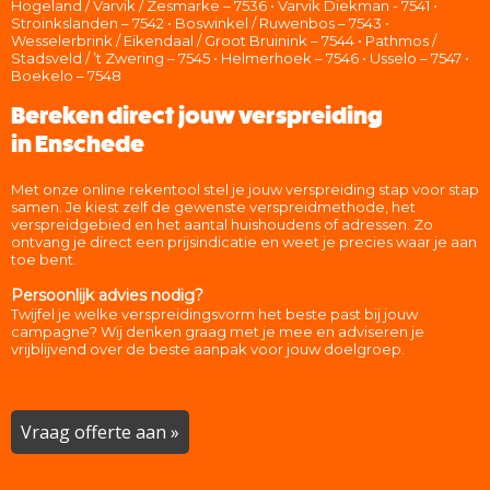
Hogeland / Varvik / Zesmarke – 7536 • Varvik Diekman - 7541 •
Stroinkslanden – 7542 • Boswinkel / Ruwenbos – 7543 •
Wesselerbrink / Eikendaal / Groot Bruinink – 7544 • Pathmos /
Stadsveld / ’t Zwering – 7545 • Helmerhoek – 7546 • Usselo – 7547 •
Boekelo – 7548
Bereken direct jouw verspreiding
in Enschede
Met onze online rekentool stel je jouw verspreiding stap voor stap
samen. Je kiest zelf de gewenste verspreidmethode, het
verspreidgebied en het aantal huishoudens of adressen. Zo
ontvang je direct een prijsindicatie en weet je precies waar je aan
toe bent.
Persoonlijk advies nodig?
Twijfel je welke verspreidingsvorm het beste past bij jouw
campagne? Wij denken graag met je mee en adviseren je
vrijblijvend over de beste aanpak voor jouw doelgroep.
Vraag offerte aan »