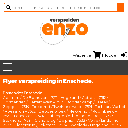
Wagentje
Inloggen
Flyer verspreiding in Enschede.
Postcodes Enschede
Centrum / De Bothoven – 7511 • Hogeland / Getfert – 7512 •
Horstlanden / Getfert West – 7513 • Boddenkamp / Laares /
Zeggelt – 7514 • Toekomst / Twekkelerveld – 7521 • Bolhaar / Walhof
/ Roessingh – 7522 • Deppenbroek / Mekkelholt / Roombeek –
7523 • Lonneker – 7524 • Buitengebied Lonneker Oost – 7525 •
Stokhorst - 7531 • Glanerbrug / Dolphia – 7532 • Velve / Lindenhof –
7533 • Glanerbrug / Eekmaat – 7534 • Wooldrik / Hogeland – 7535 •