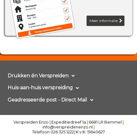
Meer informatie
Drukken én Verspreiden
Huis-aan-huis verspreiding
Geadresseerde post - Direct Mail
Verspreiden Enzo
|
Expeditiedreef 1a
|
6681 LR Bemmel
|
info@verspreidenenzo.nl
|
Telefoon 026 325 1222
|
K.v.K: 51640627