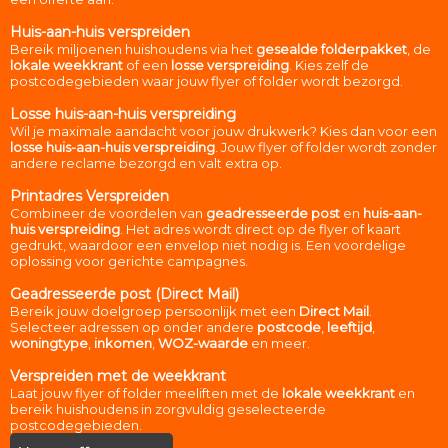
Huis-aan-huis verspreiden
Bereik miljoenen huishoudens via het
gesealde folderpakket
, de
lokale weekkrant
of een
losse verspreiding
. Kies zelf de
postcodegebieden waar jouw flyer of folder wordt bezorgd.
Losse huis-aan-huis verspreiding
Wil je maximale aandacht voor jouw drukwerk? Kies dan voor een
losse huis-aan-huis verspreiding
. Jouw flyer of folder wordt zonder
andere reclame bezorgd en valt extra op.
Printadres Verspreiden
Combineer de voordelen van
geadresseerde post
en
huis-aan-
huis verspreiding
. Het adres wordt direct op de flyer of kaart
gedrukt, waardoor een envelop niet nodig is. Een voordelige
oplossing voor gerichte campagnes.
Geadresseerde post (Direct Mail)
Bereik jouw doelgroep persoonlijk met een
Direct Mail
.
Selecteer adressen op onder andere
postcode
,
leeftijd
,
woningtype
,
inkomen
,
WOZ-waarde
en meer.
Verspreiden met de weekkrant
Laat jouw flyer of folder meeliften met de
lokale weekkrant
en
bereik huishoudens in zorgvuldig geselecteerde
postcodegebieden.