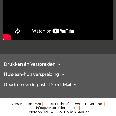
Drukken én Verspreiden
Huis-aan-huis verspreiding
Geadresseerde post - Direct Mail
Verspreiden Enzo
|
Expeditiedreef 1a
|
6681 LR Bemmel
|
info@verspreidenenzo.nl
|
Telefoon 026 325 1222
|
K.v.K: 51640627