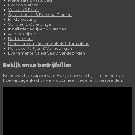
Makelaars & Vastgoed
Horeca & Afhaal
Winkels & Retail
Sportscholen & Personal Trainers
Kinderopvang
Scholen & Opleidingen
Installatiebedrijven & Garages
Autobedrijven
Barbershops
Dierenartsen, Dierenwinkels & Trimsalons
Politieke Partijen & Verkiezingen
Evenementen, Festivals & Verkiezingen
Bekijk onze bedrijfsfilm
Benieuwd hoe wij werken? Bekijk onze bedrijfsfilm en ontdek
hoe wij dagelijks drukwerk door heel Nederland verspreiden.