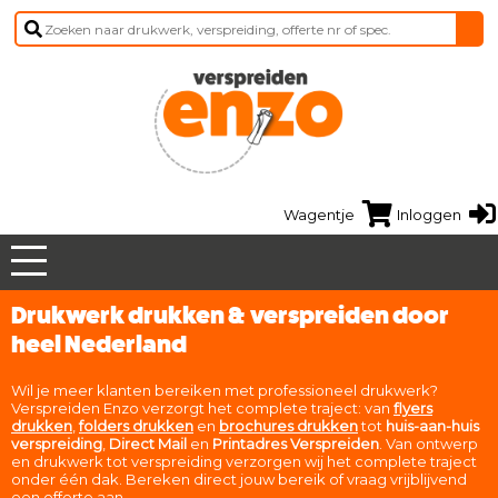
Wagentje
Inloggen
Drukwerk drukken & verspreiden door
heel Nederland
Wil je meer klanten bereiken met professioneel drukwerk?
Verspreiden Enzo verzorgt het complete traject: van
flyers
drukken
,
folders drukken
en
brochures drukken
tot
huis-aan-huis
verspreiding
,
Direct Mail
en
Printadres Verspreiden
. Van ontwerp
en drukwerk tot verspreiding verzorgen wij het complete traject
onder één dak. Bereken direct jouw bereik of vraag vrijblijvend
een offerte aan.